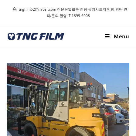
tngfilm62@naver.com 창문단열필름 썬팅 유리시트지 방범,방탄 견
적/문의 환영
,
T.1899-6908
Menu