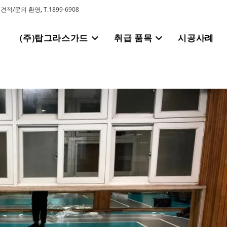
탄 견적/문의 환영
,
T.1899-6908
(주)탑그라스가드
취급 품목
시공사례