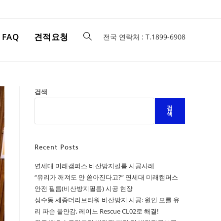
FAQ
견적요청
전국 연락처 : T.1899-6908
검색
검
색
Recent Posts
연세대 미래캠퍼스 비산방지필름 시공사례
“유리가 깨져도 안 쏟아진다고?” 연세대 미래캠퍼스
안전 필름(비산방지필름) 시공 현장
성수동 세종더리브타워 비산방지 시공: 원인 모를 유
리 파손 불안감, 레이노 Rescue CL02로 해결!