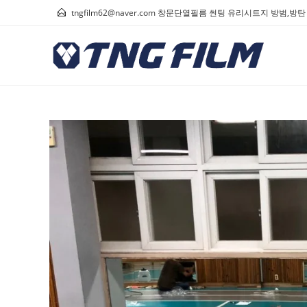
tngfilm62@naver.com 창문단열필름 썬팅 유리시트지 방범,방