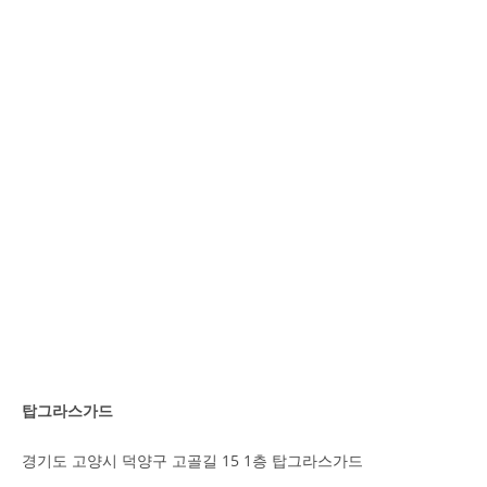
탑그라스가드
경기도 고양시 덕양구 고골길 15 1층 탑그라스가드