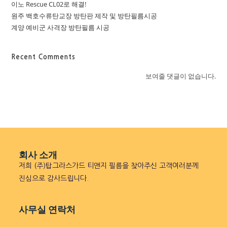
이노 Rescue CL02로 해결!
원주 백호수류탄교장 방탄판 제작 및 방탄필름시공
계양 예비군 사격장 방탄필름 시공
Recent Comments
보여줄 댓글이 없습니다.
회사 소개
저희 (주)탑그라스가드 티앤지 필름을 찾아주신 고객여러분께
진심으로 감사드립니다.
사무실 연락처