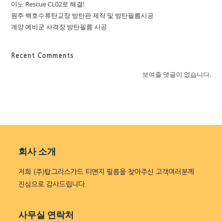
이노 Rescue CL02로 해결!
원주 백호수류탄교장 방탄판 제작 및 방탄필름시공
계양 예비군 사격장 방탄필름 시공
Recent Comments
보여줄 댓글이 없습니다.
회사 소개
저희 (주)탑그라스가드 티앤지 필름을 찾아주신 고객여러분께
진심으로 감사드립니다.
사무실 연락처