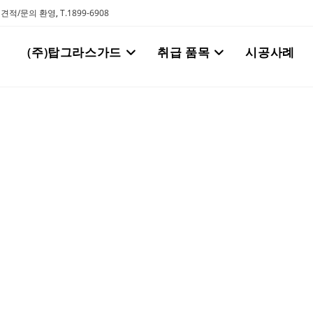
탄 견적/문의 환영
,
T.1899-6908
(주)탑그라스가드
취급 품목
시공사례