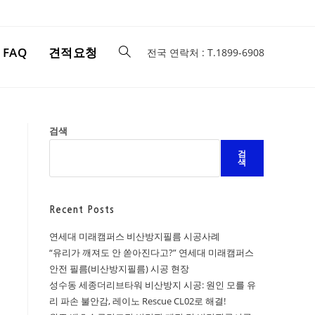
FAQ
견적요청
전국 연락처 : T.1899-6908
검색
검
색
Recent Posts
연세대 미래캠퍼스 비산방지필름 시공사례
“유리가 깨져도 안 쏟아진다고?” 연세대 미래캠퍼스
안전 필름(비산방지필름) 시공 현장
성수동 세종더리브타워 비산방지 시공: 원인 모를 유
리 파손 불안감, 레이노 Rescue CL02로 해결!