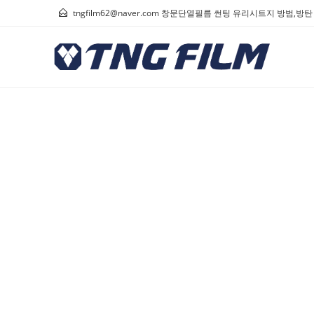
tngfilm62@naver.com 창문단열필름 썬팅 유리시트지 방범,방