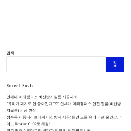
검색
검
색
Recent Posts
연세대 미래캠퍼스 비산방지필름 시공사례
“유리가 깨져도 안 쏟아진다고?” 연세대 미래캠퍼스 안전 필름(비산방
지필름) 시공 현장
성수동 세종더리브타워 비산방지 시공: 원인 모를 유리 파손 불안감, 레
이노 Rescue CL02로 해결!
원주 백호수류탄교장 방탄판 제작 및 방탄필름시공