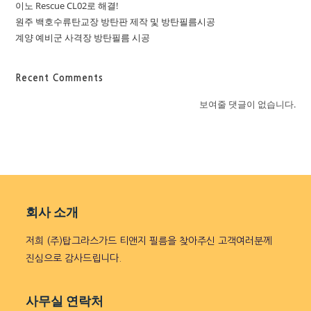
이노 Rescue CL02로 해결!
원주 백호수류탄교장 방탄판 제작 및 방탄필름시공
계양 예비군 사격장 방탄필름 시공
Recent Comments
보여줄 댓글이 없습니다.
회사 소개
저희 (주)탑그라스가드 티앤지 필름을 찾아주신 고객여러분께
진심으로 감사드립니다.
사무실 연락처