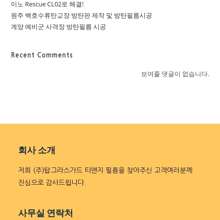
이노 Rescue CL02로 해결!
원주 백호수류탄교장 방탄판 제작 및 방탄필름시공
계양 예비군 사격장 방탄필름 시공
Recent Comments
보여줄 댓글이 없습니다.
회사 소개
저희 (주)탑그라스가드 티앤지 필름을 찾아주신 고객여러분께
진심으로 감사드립니다.
사무실 연락처